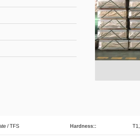
te / TFS
Hardness::
T1