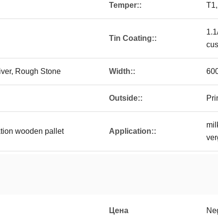
Temper::
T1,
1.1
Tin Coating::
cus
liver, Rough Stone
Width::
60
Outside::
Pri
mil
ation wooden pallet
Application::
ver
Цена
Neg