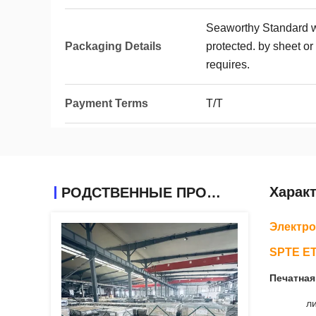
Seaworthy Standard w
Packaging Details
protected. by sheet or
requires.
Payment Terms
T/T
Харак
РОДСТВЕННЫЕ ПРОДУКТЫ
Электро
SPTE E
Печатная
л