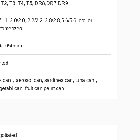
 T2, T3, T4, T5, DR8,DR7,DR9
/1.1, 2.0/2.0, 2.2/2.2, 2.8/2.8,5.6/5.6, etc. or
tomerized
0-1050mm
nted
k can，aerosol can, sardines can, tuna can ,
getabl can, fruit can paint can
otiated