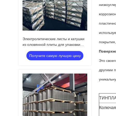
низкоугле
коррозион
пластично
используе
Электролитические листы и катушки
покрытия,
из оловянной плиты для упаковки
продуктов питания.
Поверхно
Получите самую лучшую цену
Это своег
другими п
уникальну
ТИНПЛ
Колючая 