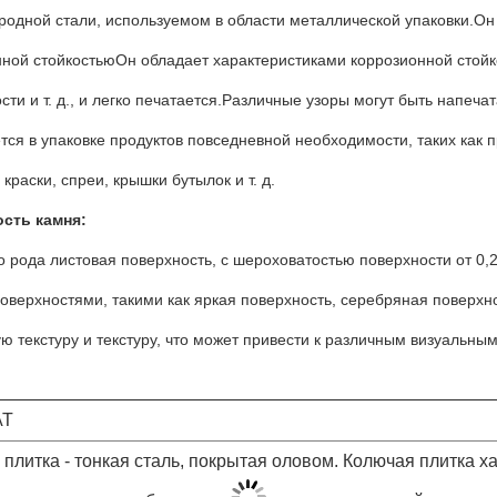
родной стали, используемом в области металлической упаковки.Он 
ной стойкостьюОн обладает характеристиками коррозионной стойко
сти и т. д., и легко печатается.Различные узоры могут быть напеч
тся в упаковке продуктов повседневной необходимости, таких как п
 краски, спреи, крышки бутылок и т. д.
сть камня:
о рода листовая поверхность, с шероховатостью поверхности от 0,
оверхностями, такими как яркая поверхность, серебряная поверхн
ю текстуру и текстуру, что может привести к различным визуальны
АТ
плитка - тонкая сталь, покрытая оловом. Колючая плитка х