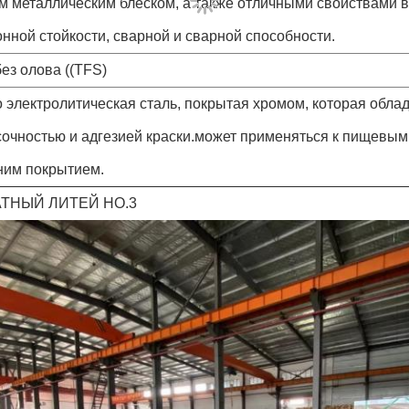
м металлическим блеском, а также отличными свойствами 
нной стойкости, сварной и сварной способности.
ез олова ((TFS)
о электролитическая сталь, покрытая хромом, которая обла
сочностью и адгезией краски.может применяться к пищевым
ним покрытием.
ТНЫЙ ЛИТЕЙ НО.3