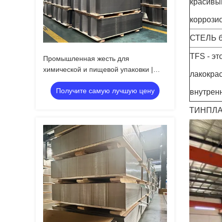
красивы
коррозио
СТЕЛЬ б
TFS - эт
Промышленная жесть для
химической и пищевой упаковки |
лакокра
Устойчивый к ржавчине
Получите самую лучшую цену
внутрен
ТИНПЛА