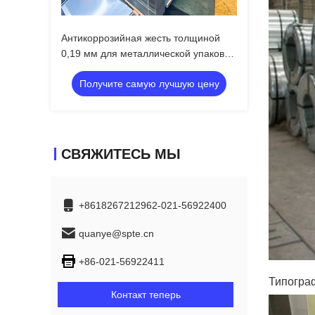
Антикоррозийная жесть толщиной
0,19 мм для металлической упаковки
| СПТЭ/ТФС
Получите самую лучшую цену
СВЯЖИТЕСЬ МЫ
+8618267212962-021-56922400
quanye@spte.cn
+86-021-56922411
Типогра
Контакт теперь