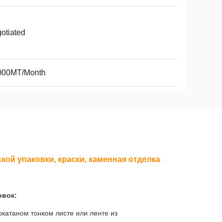
otiated
000MT/Month
кой упаковки, краски, каменная отделка
овок:
окатаном тонком листе или ленте из