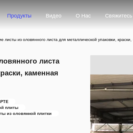
Продукты
Видео
О Нас
Свяжитесь
е листы из оловянного листа для металлической упаковки, краски
ловянного листа
краски, каменная
SPTE
ой плиты
ты из оловянной плитки