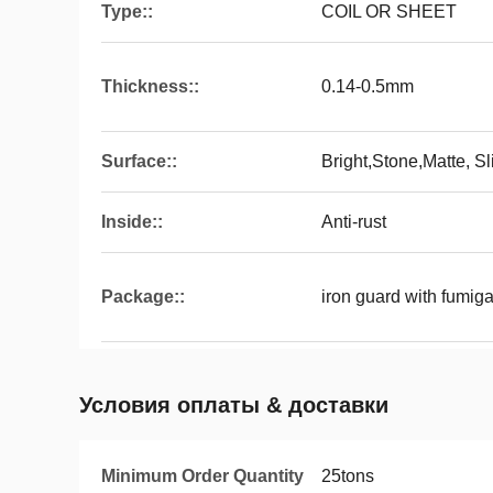
Type::
COIL OR SHEET
Thickness::
0.14-0.5mm
Surface::
Bright,Stone,Matte, S
Inside::
Anti-rust
Package::
iron guard with fumig
Условия оплаты & доставки
Minimum Order Quantity
25tons