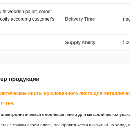
ith wooden pallet, corner
 coils according customer's
Delivery Time
neg
Supply Ability
50
тер продукции
литические листы из оловянного листа для металличес
TP TFS
 электролитическая оловянная плита для металлических упак
исток с тонким слоем олова, электролитически покрытым на холодн