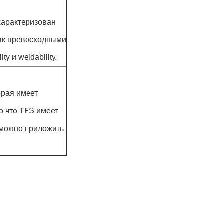
охарактеризован
как превосходными
y и weldability.
орая имеет
го что TFS имеет
 можно приложить