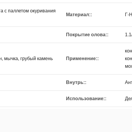
га с паллетом окуривания
Материал::
Г-Н
Покрытие олова::
1.1
ко
н, мычка, грубый камень
Применение::
кон
мо
Внутрь::
Ан
Использование::
Де