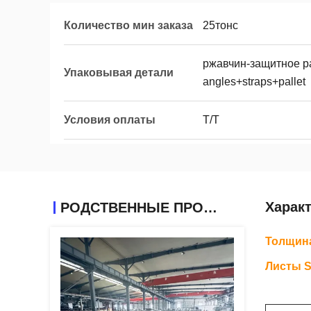
Количество мин заказа
25тонс
ржавчин-защитное pa
Упаковывая детали
angles+straps+pallet
Условия оплаты
T/T
Харак
РОДСТВЕННЫЕ ПРОДУКТЫ
Толщина
Листы S