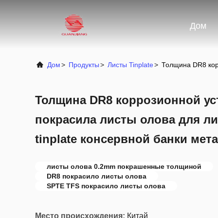
Дом
Дом
>
Продукты
>
Листы Tinplate
>
Толщина DR8 кор
Толщина DR8 коррозионной ус
покрасила листы олова для л
tinplate консервной банки мет
листы олова 0.2mm покрашенные толщиной
DR8 покрасило листы олова
SPTE TFS покрасило листы олова
Место происхождения:
Китай