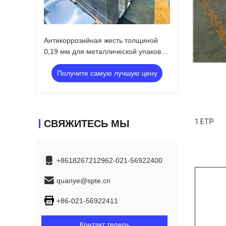
Антикоррозийная жесть толщиной
0,19 мм для металлической упаковки
| СПТЭ/ТФС
Получите самую лучшую цену
1.ETP
СВЯЖИТЕСЬ МЫ
+8618267212962-021-56922400
quanye@spte.cn
+86-021-56922411
Контакт теперь