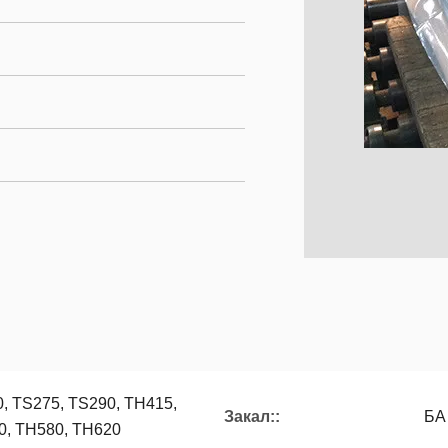
, TS275, TS290, TH415,
Закал::
БА
0, TH580, TH620