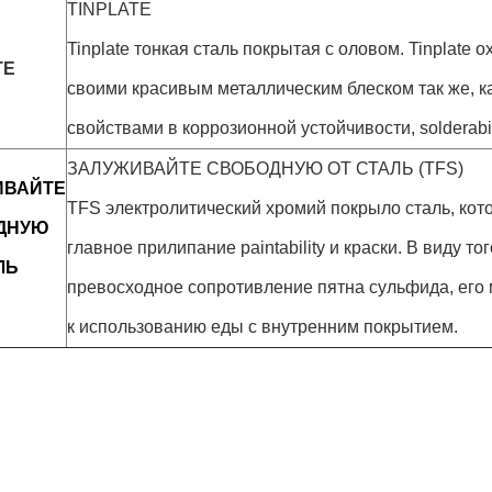
TINPLATE
Tinplate тонкая сталь покрытая с оловом. Tinplate 
TE
своими красивым металлическим блеском так же, 
свойствами в коррозионной устойчивости, solderabilit
ЗАЛУЖИВАЙТЕ СВОБОДНУЮ ОТ СТАЛЬ (TFS)
ИВАЙТЕ
TFS электролитический хромий покрыло сталь, кот
ДНУЮ
главное прилипание paintability и краски. В виду то
ЛЬ
превосходное сопротивление пятна сульфида, его
к использованию еды с внутренним покрытием.