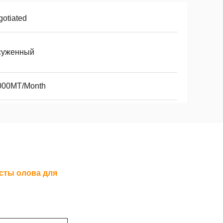
otiated
суженный
000MT/Month
сты олова для