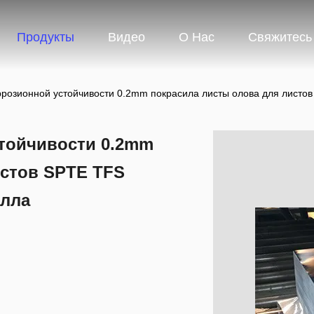
Продукты
Видео
О Нас
Свяжитесь
розионной устойчивости 0.2mm покрасила листы олова для листов 
тойчивости 0.2mm
истов SPTE TFS
алла