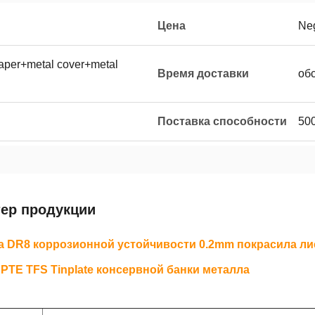
Цена
Neg
per+metal cover+metal
Время доставки
об
Поставка способности
50
тер продукции
 DR8 коррозионной устойчивости 0.2mm покрасила ли
PTE TFS Tinplate консервной банки металла