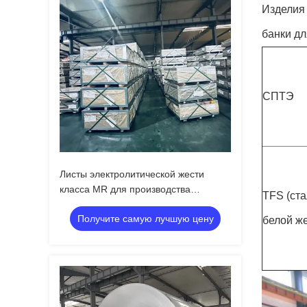
Изделия 
банки дл
СПТЭ
Листы электролитической жести
класса MR для производства
TFS (ста
консервных банок
Получите самую лучшую цену
белой же