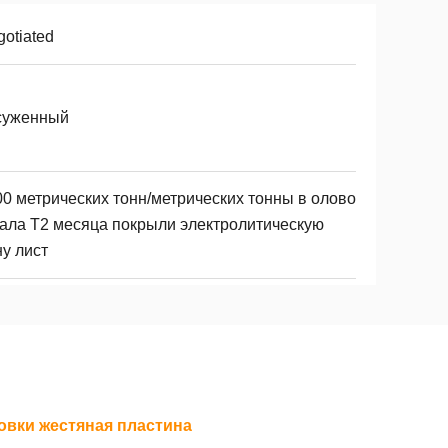
otiated
суженный
00 метрических тонн/метрических тонны в олово
кала T2 месяца покрыли электролитическую
у лист
овки жестяная пластина