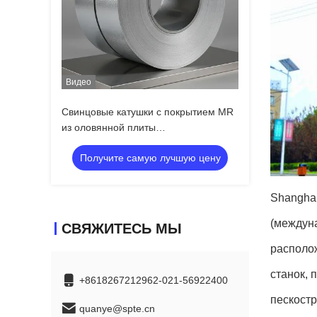
Видео
Свинцовые катушки с покрытием MR
из оловянной плиты
0.18/0.20/0.30/0.45 мм с отличной
Получите самую лучшую цену
коррозионной стойкостью
Shanghai
(междуна
СВЯЖИТЕСЬ МЫ
располо
станок, 
+8618267212962-021-56922400
пескост
quanye@spte.cn