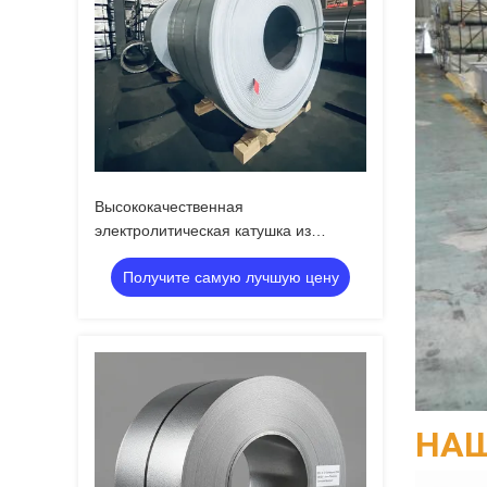
Высококачественная
электролитическая катушка из
оловянной плиты и TFS для
Получите самую лучшую цену
глобальной упаковки пищевых
продуктов
НАШ