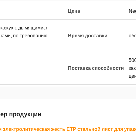
Цена
Neg
 кожух с дымящимися
ами, по требованию
Время доставки
об
50
Поставка способности
за
цен
тер продукции
 электролитическая жесть ETP стальной лист для упак