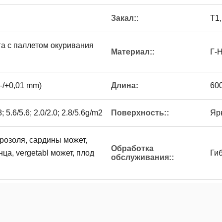
Закал::
T1,
га с паллетом окуривания
Материал::
Г-Н
-/+0,01 mm)
Длина:
60
8; 5.6/5.6; 2.0/2.0; 2.8/5.6g/m2
Поверхность::
Яр
розоля, сардины может,
Обработка
ца, vergetabl может, плод
Гиб
обслуживания::