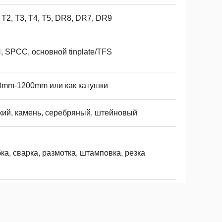
 T2, T3, T4, T5, DR8, DR7, DR9
, SPCC, основной tinplate/TFS
0mm-1200mm или как катушки
кий, камень, серебряный, штейновый
ка, сварка, размотка, штамповка, резка