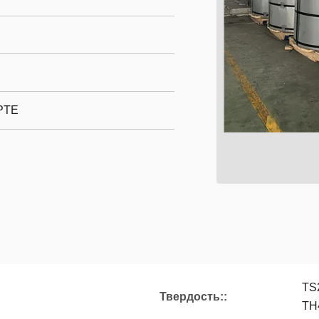
SPTE
TS
Твердость::
TH