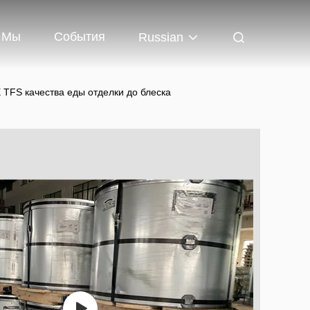
 Мы
События
Russian
TFS качества еды отделки до блеска