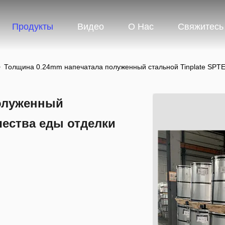
Продукты
Видео
О Нас
Свяжитесь
>
Толщина 0.24mm напечатала полуженный стальной Tinplate SPTE 
полуженный
чества еды отделки