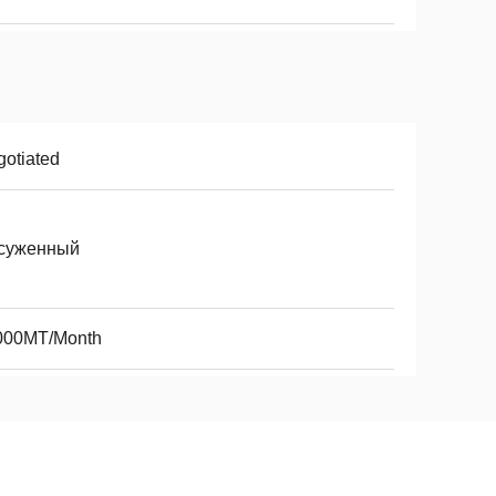
otiated
суженный
000MT/Month