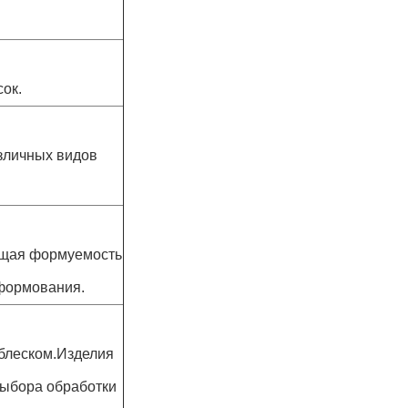
ок.
зличных видов
ющая формуемость
 формования.
блеском.Изделия
выбора обработки