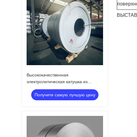
поверхно
ВЫСТАВ
Высококачественная
электролитическая катушка из
оловянной плиты и TFS для
Получите самую лучшую цену
глобальной упаковки пищевых
продуктов