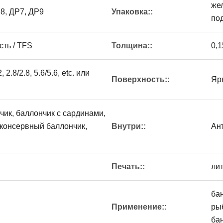
же
Р8, ДР7, ДР9
Упаковка::
по
ть / TFS
Толщина::
0,1
2, 2.8/2.8, 5.6/5.6, etc. или
Поверхность::
Яр
ик, баллончик с сардинами,
 консервный баллончик,
Внутри::
Ан
Печать::
ли
бан
Применение::
рыб
ба