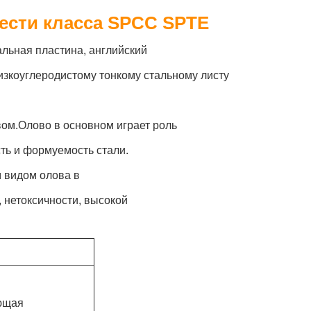
жести класса SPCC SPTE
альная пластина, английский
зкоуглеродистому тонкому стальному листу
вом.Олово в основном играет роль
ть и формуемость стали.
 видом олова в
 нетоксичности, высокой
ющая