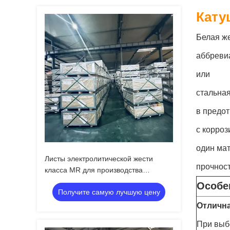
Кату
Белая же
аббреви
или
стальная
в предот
с корро
один мат
Листы электролитической жести
прочност
класса MR для производства
консервных банок
Особе
Получите самую лучшую цену
Отлична
При выб