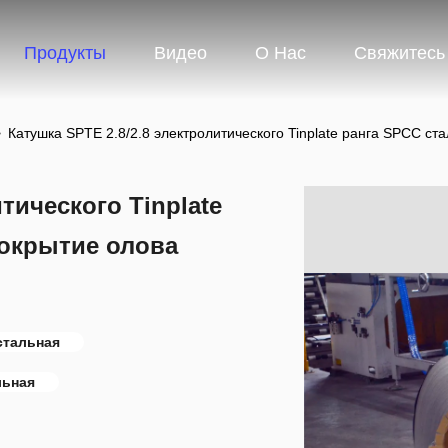
Продукты
Видео
О Нас
Свяжитесь
>
Катушка SPTE 2.8/2.8 электролитического Tinplate ранга SPCC стал
тического Tinplate
 покрытие олова
стальная
льная