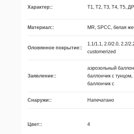
Характер::
Т1, Т2, Т3, Т4, Т5, Д
Материал::
MR, SPCC, белая жес
1.1/1.1, 2.0/2.0, 2.2/2.
Оловянное покрытие::
customerized
аэрозольный баллонч
Заявление::
баллончик с тунцом,
баллончик с
Снаружи::
Напечатано
Цвет::
4