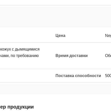
Цена
Neg
 кожух с дымящимися
ами, по требованию
Время доставки
Об
Поставка способности
50
тер продукции