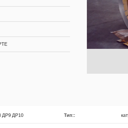
SPTE
8 ДР9 ДР10
Тип::
кат