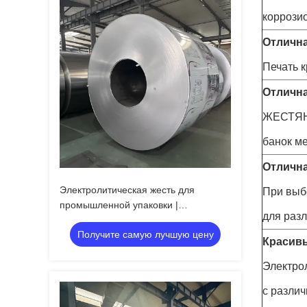
коррози
Отлична
Печать к
Отлична
ЖЕСТЯНА
банок ме
Отличн
Электролитическая жесть для
При выб
промышленной упаковки |
для раз
Устойчивость к ржавчине
Получите самую лучшую цену
Красив
Электро
с разли