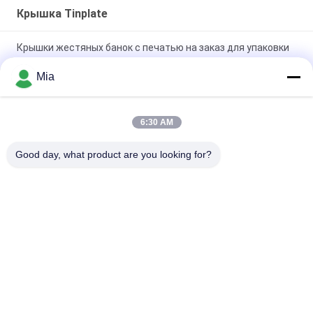
Крышка Tinplate
Крышки жестяных банок с печатью на заказ для упаковки
и брендинга пищевых продуктов
Mia
Сверхмощные крышки из электролитической жести для
пищевых банок | Коррозионностойкий
6:30 AM
Многотипные жестяные крышки для упаковки пищевых
Good day, what product are you looking for?
продуктов, химикатов и аэрозолей
Популярные категории
Все
Электролитическая 
Листы Tinplate
Плита Олова
Крышка Tinplate
Катушка Tinplate