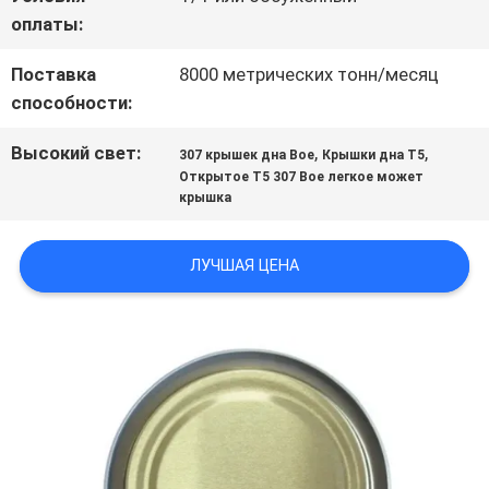
оплаты:
СПРОСИТЕ
Поставка
8000 метрических тонн/месяц
способности:
ЦИТАТУ
Высокий свет:
,
,
307 крышек дна Boe
Крышки дна T5
Открытое T5 307 Boe легкое может
КАРТА
крышка
САЙТА
ЛУЧШАЯ ЦЕНА
ПОЛИТИКА
КОНФИДЕНЦИАЛЬНОСТИ