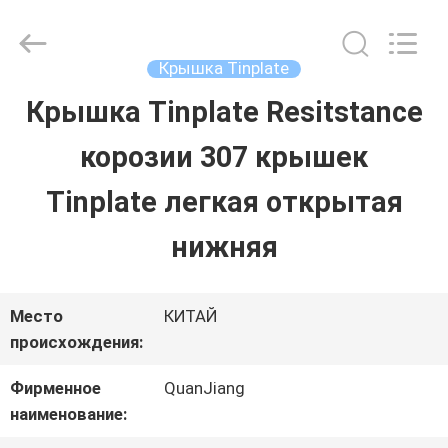
SHANGHAI
QUANYE
METAL
PACKAGING
Крышка Tinplate
MATERIALS
CO.,LTD.
Крышка Tinplate Resitstance
ДОМ
All
Rights
корозии 307 крышек
Reserved.
ПРОДУКТЫ
Tinplate легкая открытая
нижняя
ВИДЕО
Место
КИТАЙ
О
происхождения:
НАС
Фирменное
QuanJiang
наименование: