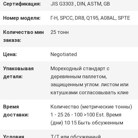
ПУТЕШЕСТВИЕ
Сертификация:
JIS G3303 , DIN, ASTM, GB
ФАБРИКИ
Номер модели:
Г-Н, SPCC, DR8, Q195, A08AL, SPTE
Количество мин
25 тонн
ПРОВЕРКА
заказа:
КАЧЕСТВА
Цена:
Negotiated
Упаковывая
Мореходный стандарт с
СВЯЖИТЕСЬ
детали:
деревянным паллетом,
защищенным углом. листом или
МЫ
катушками согласовывать клие
Время
Количество (метрические тонны)
НОВОСТИ
доставки:
1 - 25 26 - 100 >100 Est. Время
(дни) 10 15 Быть обсуженным
СЛУЧАИ
Условия
T/T или обсуженный