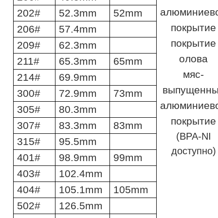
алюминиев
202#
52.3mm
52mm
покрытие
206#
57.4mm
покрытие
209#
62.3mm
олова
211#
65.3mm
65mm
мяс-
214#
69.9mm
выпущенн
300#
72.9mm
73mm
алюминиев
305#
80.3mm
покрытие
307#
83.3mm
83mm
(BPA-NI
315#
95.5mm
доступно)
401#
98.9mm
99mm
403#
102.4mm
404#
105.1mm
105mm
502#
126.5mm