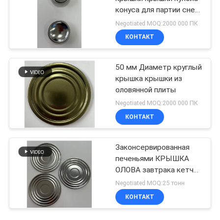
конуса для партии снега
аэрозольного баллона
Negotiated MOQ:2000 000 ПК
popper может покрыть
КОНТАКТ
50 мм Диаметр круглый
крышка крышки из
оловянной плиты
Negotiated MOQ:2000 000 ПК
КОНТАКТ
Законсервированная
печеньями КРЫШКА
ОЛОВА завтрака кетчуп
молока 200# 300#
Negotiated MOQ:25 тонн
603# 153mm
КОНТАКТ