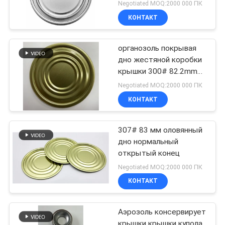
Negotiated MOQ:2000 000 ПК
КОНТАКТ
органозоль покрывая
дно жестяной коробки
крышки 300# 82.2mm
73mm крышек
Negotiated MOQ:2000 000 ПК
жестяной коробки BPA
КОНТАКТ
свободное
307# 83 мм оловянный
дно нормальный
открытый конец
Negotiated MOQ:2000 000 ПК
КОНТАКТ
Аэрозоль консервирует
крышки крышки купола