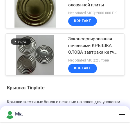
оловянной плиты
Negotiated MOQ:2000 000 ПК
КОНТАКТ
Законсервированная
печеньями КРЫШКА
ОЛОВА завтрака кетчуп
молока 200# 300#
Negotiated MOQ:25 тонн
603# 153mm
КОНТАКТ
Крышка Tinplate
Крышки жестяных банок с печатью на заказ для упаковки
и брендинга пищевых продуктов
Mia
Сверхмощные крышки из электролитической жести для
пищевых банок | Коррозионностойкий