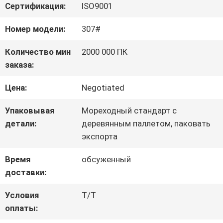
ПУТЕШЕСТВИЕ
Сертификация:
ISO9001
ФАБРИКИ
Номер модели:
307#
Количество мин
2000 000 ПК
ПРОВЕРКА
заказа:
КАЧЕСТВА
Цена:
Negotiated
Упаковывая
Мореходный стандарт с
СВЯЖИТЕСЬ
детали:
деревянным паллетом, паковать
экспорта
МЫ
Время
обсуженный
доставки:
НОВОСТИ
Условия
T/T
оплаты:
СЛУЧАИ