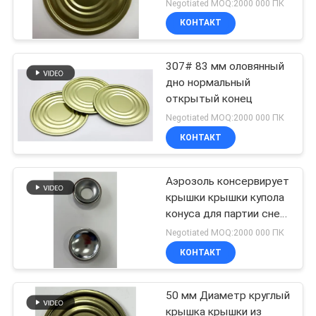
Negotiated MOQ:2000 000 ПК
жестяной коробки BPA
КОНТАКТ
свободное
307# 83 мм оловянный
дно нормальный
открытый конец
Negotiated MOQ:2000 000 ПК
КОНТАКТ
Аэрозоль консервирует
крышки крышки купола
конуса для партии снега
аэрозольного баллона
Negotiated MOQ:2000 000 ПК
popper может покрыть
КОНТАКТ
50 мм Диаметр круглый
крышка крышки из