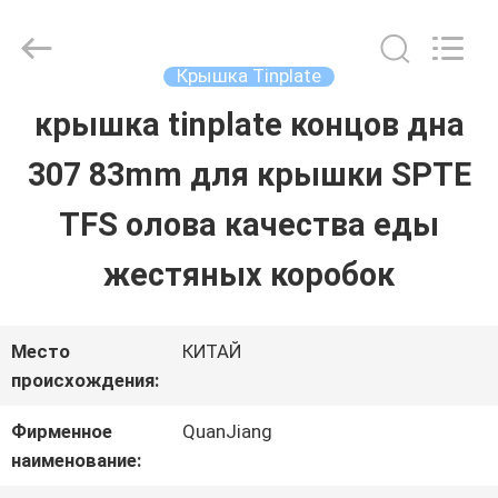
SHANGHAI
QUANYE
METAL
PACKAGING
Крышка Tinplate
MATERIALS
CO.,LTD.
крышка tinplate концов дна
ДОМ
All
Rights
307 83mm для крышки SPTE
Reserved.
ПРОДУКТЫ
TFS олова качества еды
жестяных коробок
ВИДЕО
Место
КИТАЙ
О
происхождения:
НАС
Фирменное
QuanJiang
наименование: