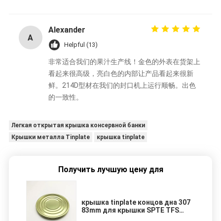
Alexander
A
Helpful (13)
非常适合我们的果汁生产线！金色的外表在货架上
看起来很高级，亮白色的内部让产品看起来很新
鲜。214D型材在我们的封口机上运行顺畅。出色
的一致性。
Легкая открытая крышка консервной банки
Крышки металла Tinplate
крышка tinplate
Получить лучшую цену для
крышка tinplate концов дна 307
83mm для крышки SPTE TFS
олова качества еды жестяных