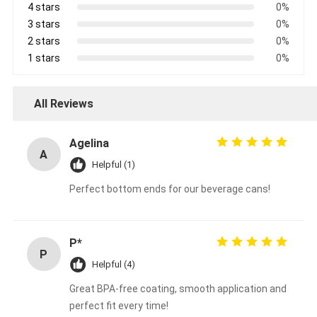
4 stars
0%
3 stars
0%
2 stars
0%
1 stars
0%
All Reviews
Agelina
A
Helpful (1)
Perfect bottom ends for our beverage cans!
P*
P
Helpful (4)
Great BPA-free coating, smooth application and
perfect fit every time!