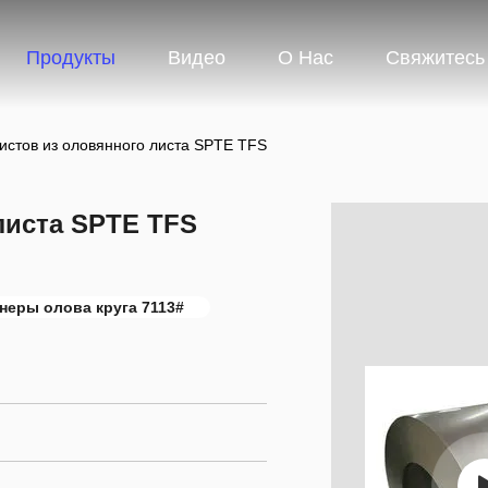
Продукты
Видео
О Нас
Свяжитесь
истов из оловянного листа SPTE TFS
листа SPTE TFS
неры олова круга 7113#