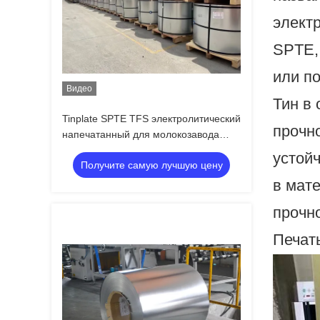
элект
SPTE,
или п
Видео
Тин в
Tinplate SPTE TFS электролитический
прочн
напечатанный для молокозавода
может T550 T580 TS275 ETP
устойч
Получите самую лучшую цену
в мат
прочн
Печать