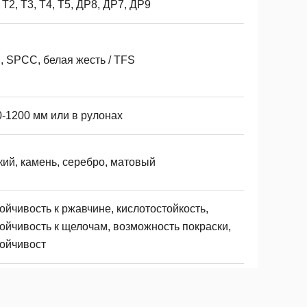
 Т2, Т3, Т4, Т5, ДР8, ДР7, ДР9
, SPCC, белая жесть / TFS
0-1200 мм или в рулонах
кий, камень, серебро, матовый
ойчивость к ржавчине, кислотостойкость,
тойчивость к щелочам, возможность покраски,
тойчивост