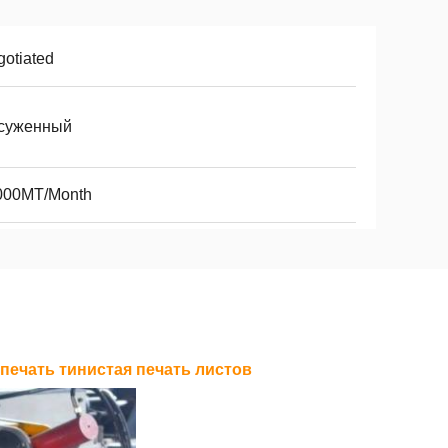
otiated
суженный
000MT/Month
печать тинистая печать листов