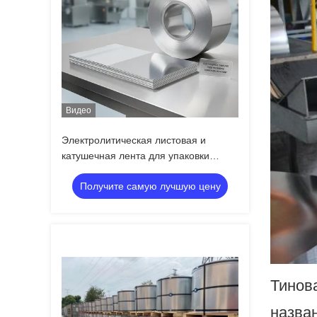
Видео
Электролитическая листовая и
катушечная лента для упаковки
пищевых продуктов с коррозионной
Получите самую лучшую цену
стойкостью и настраиваемым
оловянным покрытием
Тинов
назва