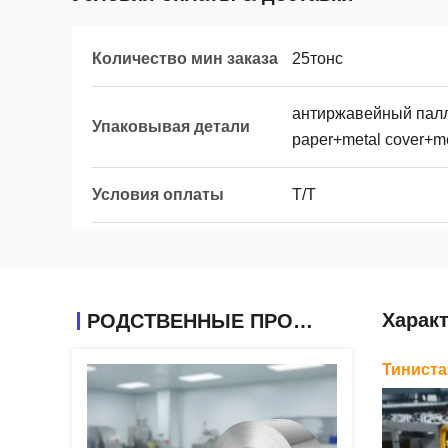
Количество мин заказа
25тонс
антиржавейный палле
Упаковывая детали
paper+metal cover+m
Условия оплаты
T/T
Харак
РОДСТВЕННЫЕ ПРОДУКТЫ
Тиниста