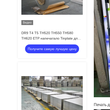
Видео
DR9 T4 T5 TH520 TH550 TH580
TH620 ETP напечатало Tinplate для
металла упаковывая SPTE TFS
Получите самую лучшую цену
Печать д