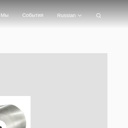
 Мы
События
Russian