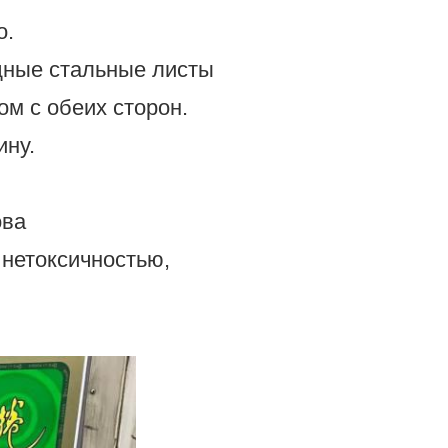
о.
дные стальные листы
м с обеих сторон.
ину.
ова
 нетоксичностью,