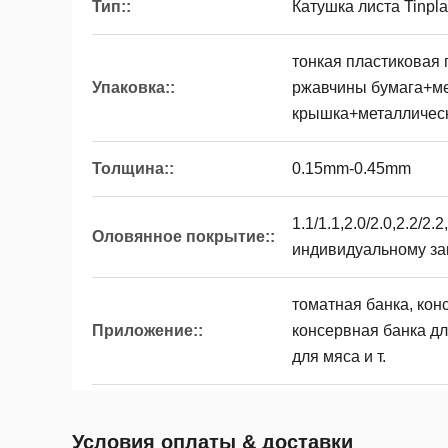
Тип::
Катушка листа Tinplat
тонкая пластиковая
Упаковка::
ржавчины бумага+м
крышка+металличес
Толщина::
0.15mm-0.45mm
1.1/1.1,2.0/2.0,2.2/2.2,
Оловянное покрытие::
индивидуальному за
томатная банка, кон
Приложение::
консервная банка дл
для мяса и т.
Условия оплаты & доставки