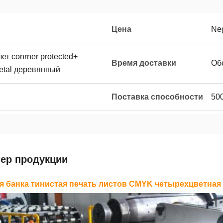
Цена
Neg
т conrner protected+
Время доставки
Об
etal деревянный
Поставка способности
50
тер продукции
я банка тинистая печать листов CMYK четырехцветная 