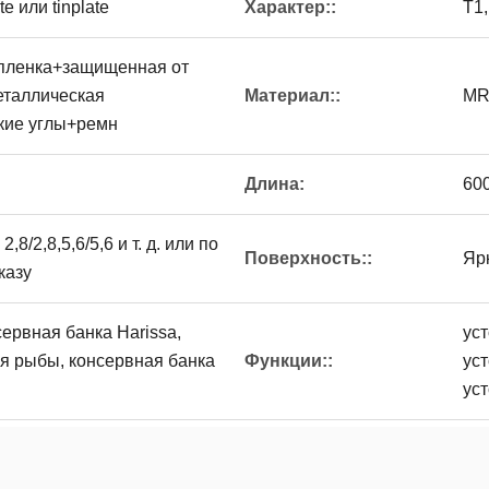
e или tinplate
Характер::
Т1,
 пленка+защищенная от
еталлическая
Материал::
MR
кие углы+ремн
Длина:
60
 2,8/2,8,5,6/5,6 и т. д. или по
Поверхность::
Яр
казу
сервная банка Harissa,
уст
я рыбы, консервная банка
Функции::
ус
ус