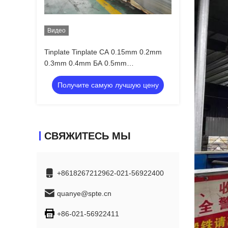
Видео
Tinplate Tinplate CA 0.15mm 0.2mm
0.3mm 0.4mm БА 0.5mm
напечатанный электролитический
Получите самую лучшую цену
СВЯЖИТЕСЬ МЫ
+8618267212962-021-56922400
quanye@spte.cn
+86-021-56922411